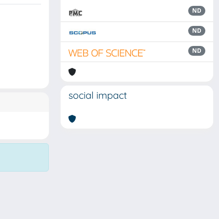
ND
ND
ND
social impact