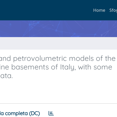
Home
Sfo
nd petrovolumetric models of the 
line basements of Italy, with some
ata.
a completa (DC)