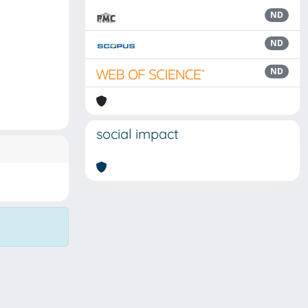
ND
ND
ND
social impact