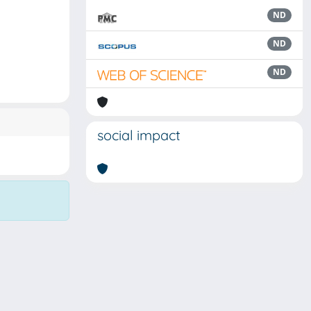
ND
ND
ND
social impact