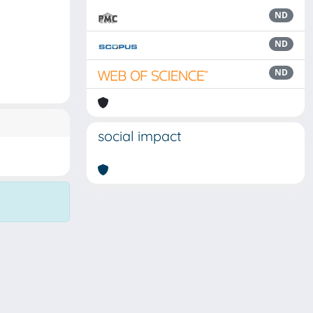
ND
ND
ND
social impact