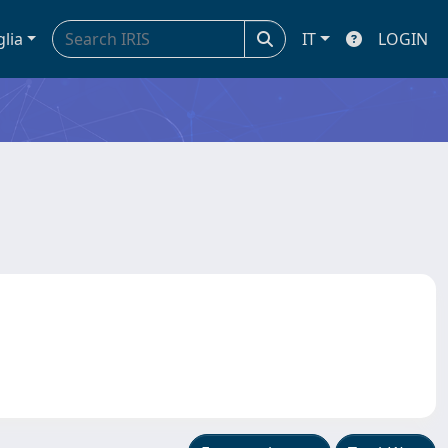
glia
IT
LOGIN