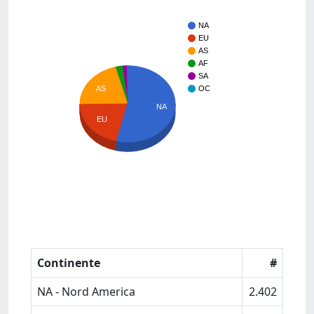
NA
EU
AS
AF
SA
OC
AS
NA
EU
Continente
#
NA - Nord America
2.402