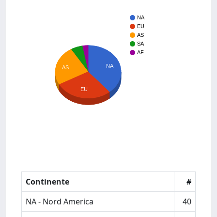
NA
EU
AS
SA
AF
NA
AS
EU
Continente
#
NA - Nord America
40