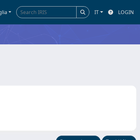
glia
IT
LOGIN