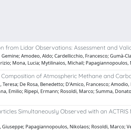
n from Lidar Observations: Assessment and Vali
, Gemine; Amodeo, Aldo; Cardellicchio, Francesco; Gumà-Cla
Fabrizio; Mona, Lucia; Mytilinaios, Michail; Papagiannopoulo
pic Composition of Atmospheric Methane and Carb
a, Teresa; De Rosa, Benedetto; D'Amico, Francesco; Amodio, D
nna, Emilio; Ripepi, Ermann; Rosoldi, Marco; Summa, Donato;
rticles Simultaneously Observed with an ACTRIS
iuseppe; Papagiannopoulos, Nikolaos; Rosoldi, Marco; Vesel