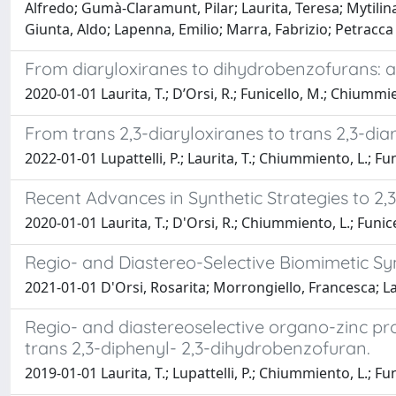
Alfredo; Gumà-Claramunt, Pilar; Laurita, Teresa; Mytilin
Giunta, Aldo; Lapenna, Emilio; Marra, Fabrizio; Petracca
From diaryloxiranes to dihydrobenzofurans: a 
2020-01-01 Laurita, T.; D’Orsi, R.; Funicello, M.; Chiummien
From trans 2,3-diaryloxiranes to trans 2,3-dia
2022-01-01 Lupattelli, P.; Laurita, T.; Chiummiento, L.; Fun
Recent Advances in Synthetic Strategies to 2
2020-01-01 Laurita, T.; D'Orsi, R.; Chiummiento, L.; Funicel
Regio- and Diastereo-Selective Biomimetic Synt
2021-01-01 D'Orsi, Rosarita; Morrongiello, Francesca; La
Regio- and diastereoselective organo-zinc prom
trans 2,3-diphenyl- 2,3-dihydrobenzofuran.
2019-01-01 Laurita, T.; Lupattelli, P.; Chiummiento, L.; Fun