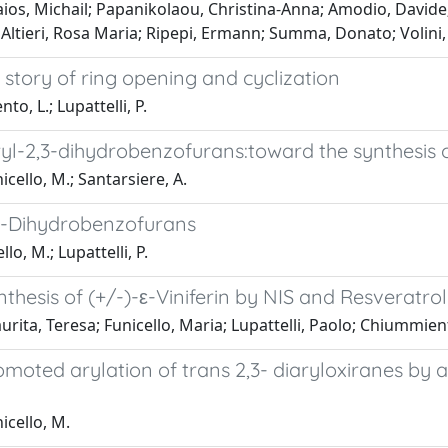
aios, Michail; Papanikolaou, Christina-Anna; Amodio, Davide; 
 Altieri, Rosa Maria; Ripepi, Ermann; Summa, Donato; Volini,
story of ring opening and cyclization
to, L.; Lupattelli, P.
ryl-2,3-dihydrobenzofurans:toward the synthesis o
icello, M.; Santarsiere, A.
,3-Dihydrobenzofurans
lo, M.; Lupattelli, P.
hesis of (+/-)-ε-Viniferin by NIS and Resveratrol
urita, Teresa; Funicello, Maria; Lupattelli, Paolo; Chiummien
oted arylation of trans 2,3- diaryloxiranes by ar
icello, M.