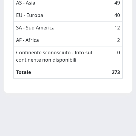
AS - Asia
49
EU - Europa
40
SA - Sud America
12
AF - Africa
2
Continente sconosciuto - Info sul
0
continente non disponibili
Totale
273
Powered by
IRIS
-
about IRIS
-
Utilizzo dei cookie
Copyright © 2026