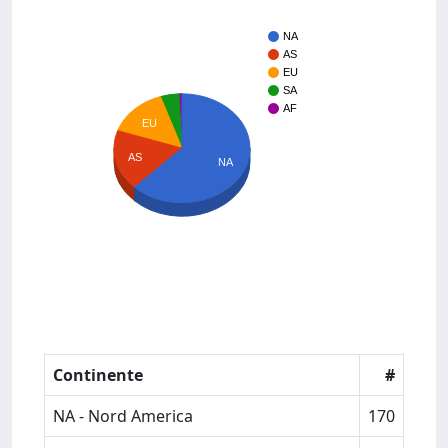
NA
AS
EU
SA
AF
EU
AS
NA
Continente
#
NA - Nord America
170