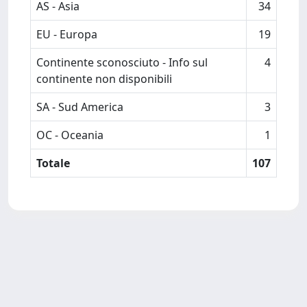
AS - Asia
34
EU - Europa
19
Continente sconosciuto - Info sul
4
continente non disponibili
SA - Sud America
3
OC - Oceania
1
Totale
107
Powered by
IRIS
-
about IRIS
-
Utilizzo dei cookie
Copyright © 2026