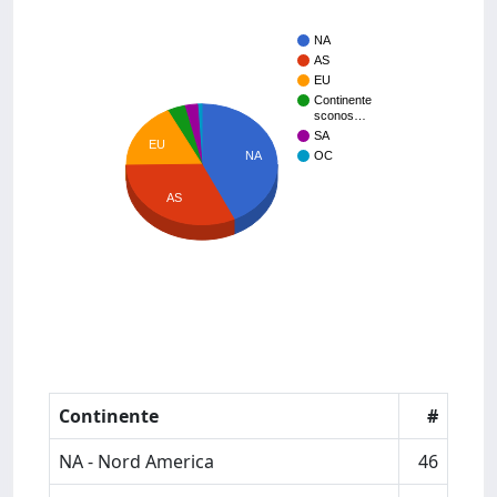
NA
AS
EU
Continente
sconos…
SA
EU
NA
OC
AS
Continente
#
NA - Nord America
46