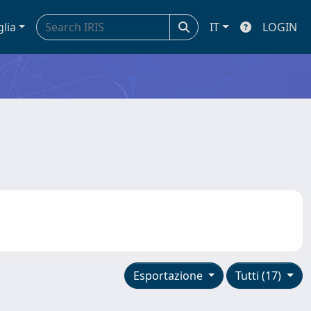
glia
IT
LOGIN
Esportazione
Tutti (17)