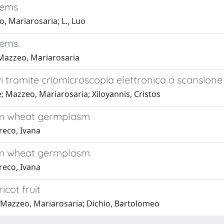
tems
, Mariarosaria; L., Luo
tems.
 Mazzeo, Mariarosaria
 kiwi tramite criomicroscopia elettronica a scansion
e; Mazzeo, Mariarosaria; Xiloyannis, Cristos
urum wheat germplasm
reco, Ivana
urum wheat germplasm
reco, Ivana
cot fruit
 Mazzeo, Mariarosaria; Dichio, Bartolomeo