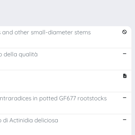
es and other small-diameter stems
o della qualità
intraradices in potted GF677 rootstocks
 di Actinidia deliciosa