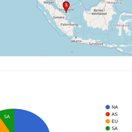
NA
AS
SA
EU
SA