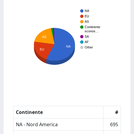
NA
EU
AS
Continente
sconos…
SA
AS
AF
NA
Other
EU
Continente
#
NA - Nord America
695