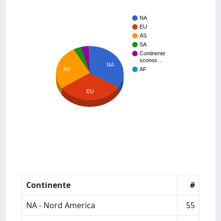
NA
EU
AS
SA
Continente
sconos…
NA
AS
AF
EU
Continente
#
NA - Nord America
55