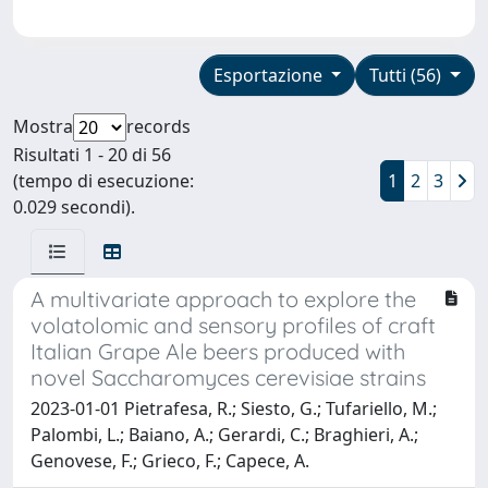
Esportazione
Tutti (56)
Mostra
records
Risultati 1 - 20 di 56
(tempo di esecuzione:
1
2
3
0.029 secondi).
A multivariate approach to explore the
volatolomic and sensory profiles of craft
Italian Grape Ale beers produced with
novel Saccharomyces cerevisiae strains
2023-01-01 Pietrafesa, R.; Siesto, G.; Tufariello, M.;
Palombi, L.; Baiano, A.; Gerardi, C.; Braghieri, A.;
Genovese, F.; Grieco, F.; Capece, A.