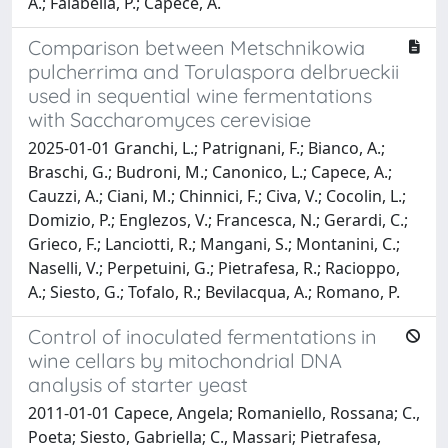
A.; Falabella, P.; Capece, A.
Comparison between Metschnikowia
pulcherrima and Torulaspora delbrueckii
used in sequential wine fermentations
with Saccharomyces cerevisiae
2025-01-01 Granchi, L.; Patrignani, F.; Bianco, A.;
Braschi, G.; Budroni, M.; Canonico, L.; Capece, A.;
Cauzzi, A.; Ciani, M.; Chinnici, F.; Civa, V.; Cocolin, L.;
Domizio, P.; Englezos, V.; Francesca, N.; Gerardi, C.;
Grieco, F.; Lanciotti, R.; Mangani, S.; Montanini, C.;
Naselli, V.; Perpetuini, G.; Pietrafesa, R.; Racioppo,
A.; Siesto, G.; Tofalo, R.; Bevilacqua, A.; Romano, P.
Control of inoculated fermentations in
wine cellars by mitochondrial DNA
analysis of starter yeast
2011-01-01 Capece, Angela; Romaniello, Rossana; C.,
Poeta; Siesto, Gabriella; C., Massari; Pietrafesa,