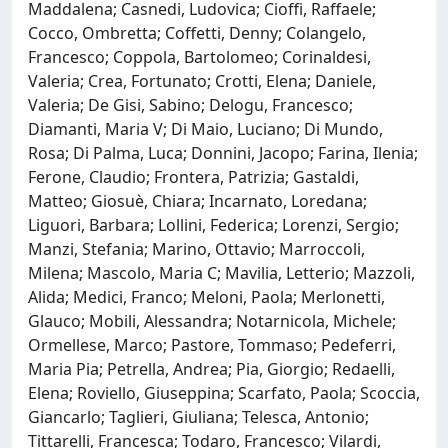
Maddalena; Casnedi, Ludovica; Cioffi, Raffaele;
Cocco, Ombretta; Coffetti, Denny; Colangelo,
Francesco; Coppola, Bartolomeo; Corinaldesi,
Valeria; Crea, Fortunato; Crotti, Elena; Daniele,
Valeria; De Gisi, Sabino; Delogu, Francesco;
Diamanti, Maria V; Di Maio, Luciano; Di Mundo,
Rosa; Di Palma, Luca; Donnini, Jacopo; Farina, Ilenia;
Ferone, Claudio; Frontera, Patrizia; Gastaldi,
Matteo; Giosuè, Chiara; Incarnato, Loredana;
Liguori, Barbara; Lollini, Federica; Lorenzi, Sergio;
Manzi, Stefania; Marino, Ottavio; Marroccoli,
Milena; Mascolo, Maria C; Mavilia, Letterio; Mazzoli,
Alida; Medici, Franco; Meloni, Paola; Merlonetti,
Glauco; Mobili, Alessandra; Notarnicola, Michele;
Ormellese, Marco; Pastore, Tommaso; Pedeferri,
Maria Pia; Petrella, Andrea; Pia, Giorgio; Redaelli,
Elena; Roviello, Giuseppina; Scarfato, Paola; Scoccia,
Giancarlo; Taglieri, Giuliana; Telesca, Antonio;
Tittarelli, Francesca; Todaro, Francesco; Vilardi,