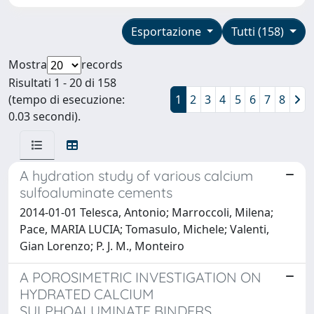
Esportazione
Tutti (158)
Mostra
records
Risultati 1 - 20 di 158
(tempo di esecuzione:
1
2
3
4
5
6
7
8
0.03 secondi).
A hydration study of various calcium
sulfoaluminate cements
2014-01-01 Telesca, Antonio; Marroccoli, Milena;
Pace, MARIA LUCIA; Tomasulo, Michele; Valenti,
Gian Lorenzo; P. J. M., Monteiro
A POROSIMETRIC INVESTIGATION ON
HYDRATED CALCIUM
SULPHOALUMINATE BINDERS