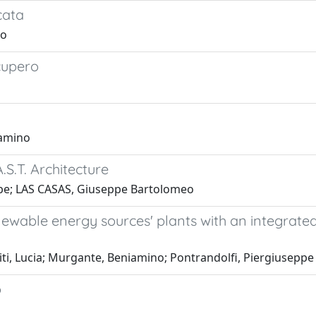
cata
lo
ecupero
iamino
.S.T. Architecture
ppe; LAS CASAS, Giuseppe Bartolomeo
newable energy sources' plants with an integrate
iti, Lucia; Murgante, Beniamino; Pontrandolfi, Piergiuseppe
o