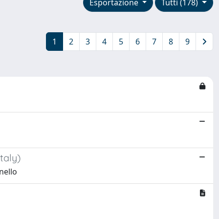
Esportazione
Tutti (178)
1
2
3
4
5
6
7
8
9
taly)
nello