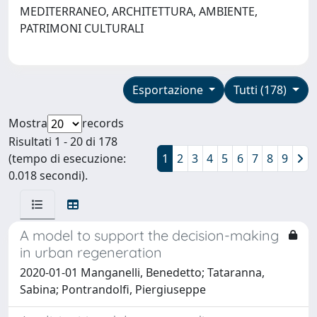
MEDITERRANEO, ARCHITETTURA, AMBIENTE,
PATRIMONI CULTURALI
Esportazione
Tutti (178)
Mostra
records
Risultati 1 - 20 di 178
(tempo di esecuzione:
1
2
3
4
5
6
7
8
9
0.018 secondi).
A model to support the decision-making
in urban regeneration
2020-01-01 Manganelli, Benedetto; Tataranna,
Sabina; Pontrandolfi, Piergiuseppe