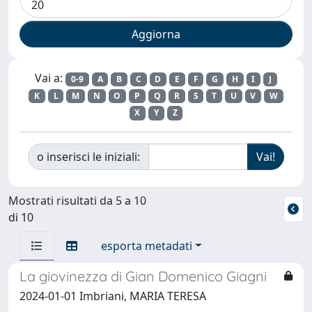
Vai a:
0-9
A
B
C
D
E
F
G
H
I
J
K
L
M
N
O
P
Q
R
S
T
U
V
W
X
Y
Z
o inserisci le iniziali:
Mostrati risultati da 5 a 10
di 10
esporta metadati
La giovinezza di Gian Domenico Giagni
2024-01-01 Imbriani, MARIA TERESA