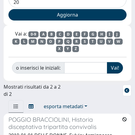
Vai a:
0-9
A
B
C
D
E
F
G
H
I
J
K
L
M
N
O
P
Q
R
S
T
U
V
W
X
Y
Z
o inserisci le iniziali:
Mostrati risultati da 2 a 2
di 2
esporta metadati
POGGIO BRACCIOLINI, Historia
disceptativa tripartita convivalis