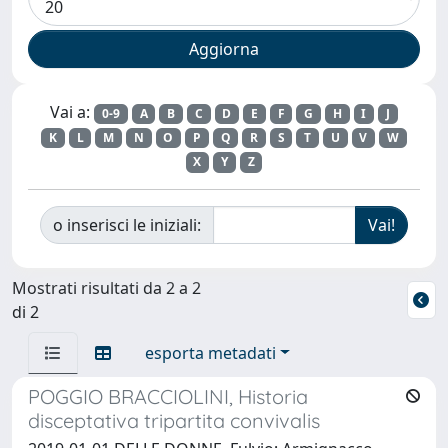
Vai a:
0-9
A
B
C
D
E
F
G
H
I
J
K
L
M
N
O
P
Q
R
S
T
U
V
W
X
Y
Z
o inserisci le iniziali:
Mostrati risultati da 2 a 2
di 2
esporta metadati
POGGIO BRACCIOLINI, Historia
disceptativa tripartita convivalis