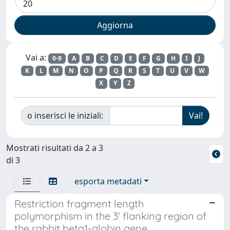
Vai a:
0-9
A
B
C
D
E
F
G
H
I
J
K
L
M
N
O
P
Q
R
S
T
U
V
W
X
Y
Z
o inserisci le iniziali:
Mostrati risultati da 2 a 3
di 3
esporta metadati
Restriction fragment length
polymorphism in the 3' flanking region of
the rabbit beta1-globin gene.