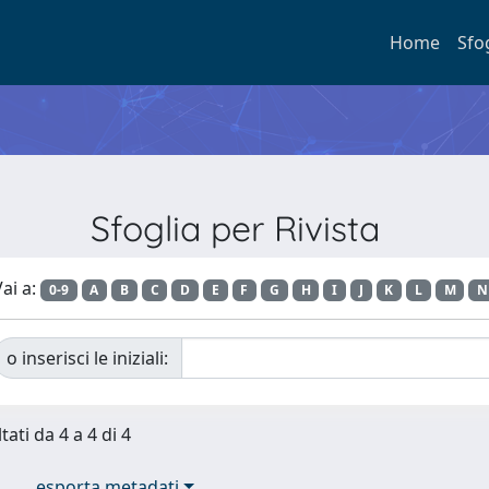
Home
Sfo
Sfoglia per Rivista
ai a:
0-9
A
B
C
D
E
F
G
H
I
J
K
L
M
N
o inserisci le iniziali:
tati da 4 a 4 di 4
esporta metadati