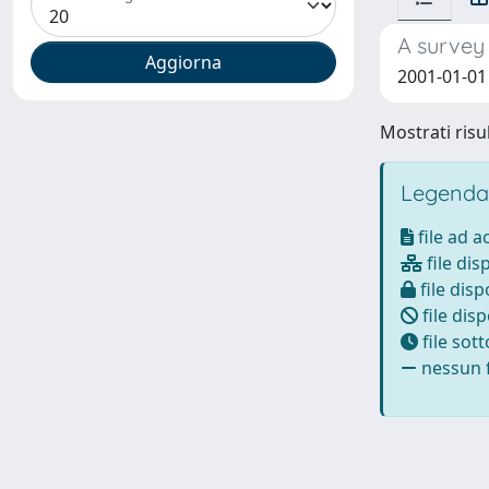
A survey 
2001-01-01 
Mostrati risul
Legenda
file ad 
file dis
file disp
file disp
file sot
nessun f