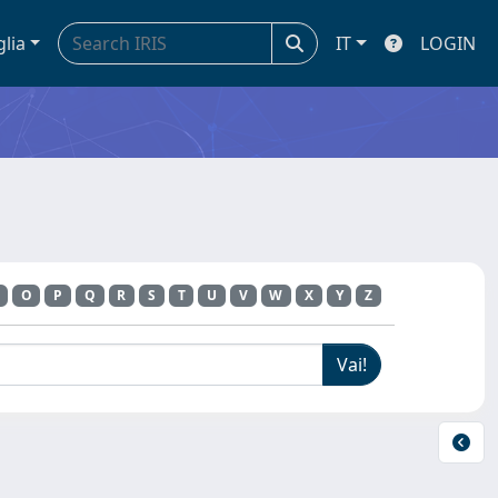
glia
IT
LOGIN
O
P
Q
R
S
T
U
V
W
X
Y
Z