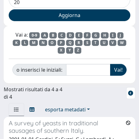
Vai a:
0-9
A
B
C
D
E
F
G
H
I
J
K
L
M
N
O
P
Q
R
S
T
U
V
W
X
Y
Z
o inserisci le iniziali:
Mostrati risultati da 4 a 4
di 4
esporta metadati
A survey of yeasts in traditional
sausages of southern Italy.