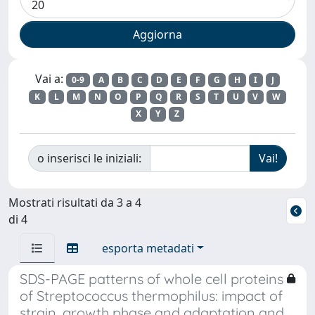
Vai a:
0-9
A
B
C
D
E
F
G
H
I
J
K
L
M
N
O
P
Q
R
S
T
U
V
W
X
Y
Z
o inserisci le iniziali:
Mostrati risultati da 3 a 4
di 4
esporta metadati
SDS-PAGE patterns of whole cell proteins
of Streptococcus thermophilus: impact of
strain, growth phase and adaptation and