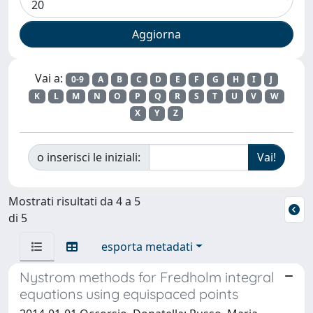
Vai a:
0-9
A
B
C
D
E
F
G
H
I
J
K
L
M
N
O
P
Q
R
S
T
U
V
W
X
Y
Z
o inserisci le iniziali:
Mostrati risultati da 4 a 5
di 5
esporta metadati
Nystrom methods for Fredholm integral
equations using equispaced points