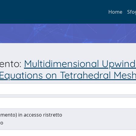
Home
Sfo
mento:
Multidimensional Upwind
r Equations on Tetrahedral Mes
cumento) in accesso ristretto
to