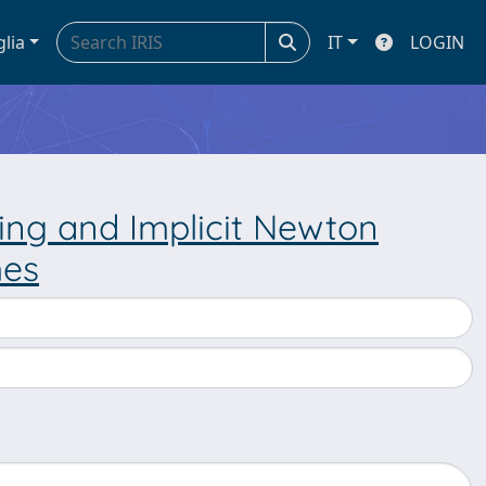
glia
IT
LOGIN
ing and Implicit Newton
hes