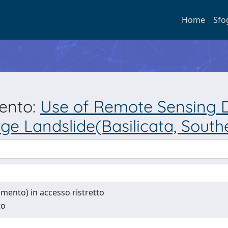
Home
Sfo
mento:
Use of Remote Sensing D
e Landslide(Basilicata, Southe
cumento) in accesso ristretto
to