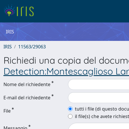
IRIS
IRIS
11563/29063
Richiedi una copia del docu
Detection:Montescaglioso Larg
Nome del richiedente
E-mail del richiedente
tutti i file (di questo do
File
il file(s) che avete richies
Messaggio