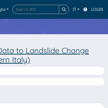
glia
IT
LOGIN
ata to Landslide Change
rn Italy)