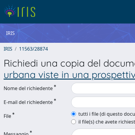
IRIS
IRIS
11563/28874
Richiedi una copia del docu
urbana viste in una prospetti
Nome del richiedente
E-mail del richiedente
tutti i file (di questo do
File
il file(s) che avete richies
Messaggio