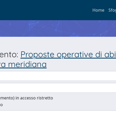
Home
Sfo
mento:
Proposte operative di ab
va meridiana
cumento) in accesso ristretto
to