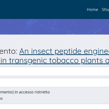
Home
Sfo
mento:
An insect peptide engine
in transgenic tobacco plants an
cumento) in accesso ristretto
to