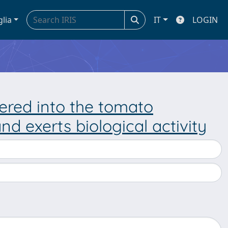
glia
IT
LOGIN
ered into the tomato
d exerts biological activity