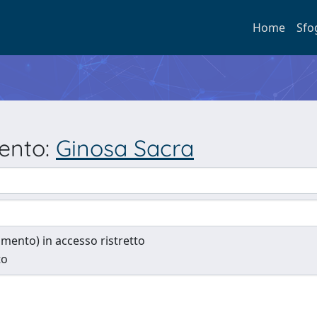
Home
Sfo
mento:
Ginosa Sacra
cumento) in accesso ristretto
to