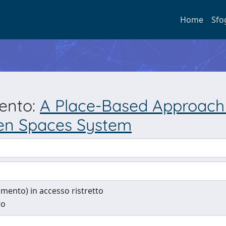
Home
Sfo
mento:
A Place-Based Approach 
een Spaces System
cumento) in accesso ristretto
to