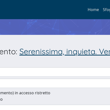
Home
Sfo
mento:
Serenissima, inquieta. Ve
cumento) in accesso ristretto
to