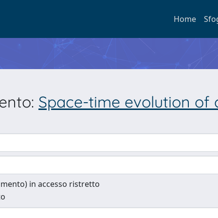
Home
Sfo
mento:
Space-time evolution of c
cumento) in accesso ristretto
to