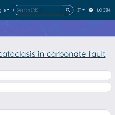
glia
IT
LOGIN
ataclasis in carbonate fault