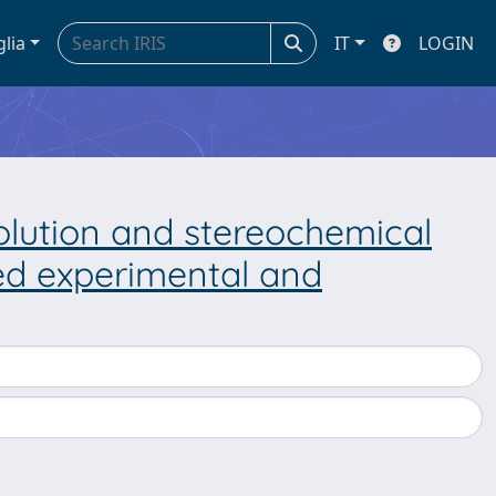
glia
IT
LOGIN
olution and stereochemical
ned experimental and