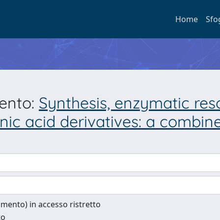
Home
Sfo
mento:
Synthesis, enzymatic res
onic acid derivatives: a combi
cumento) in accesso ristretto
to