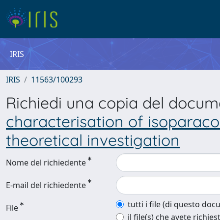
IRIS
IRIS
11563/100293
Richiedi una copia del docu
characterisation of isoparac
theoretical investigation
Nome del richiedente
E-mail del richiedente
tutti i file (di questo do
File
il file(s) che avete richies