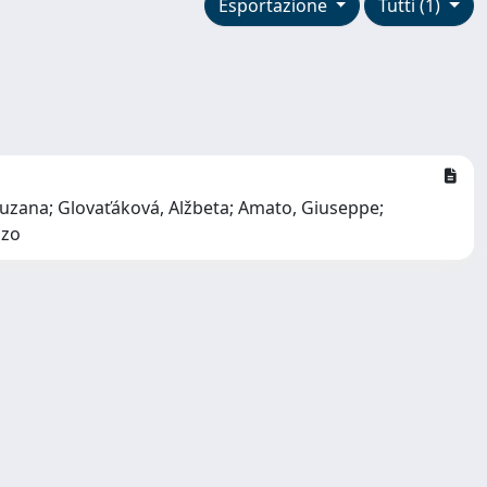
Esportazione
Tutti (1)
 Zuzana; Glovaťáková, Alžbeta; Amato, Giuseppe;
nzo