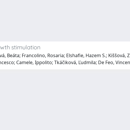
owth stimulation
á, Beáta; Francolino, Rosaria; Elshafie, Hazem S.; Kiššová,
ancesco; Camele, Ippolito; Tkáčiková, Ľudmila; De Feo, Vince