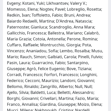
Evgeny; Kotani, Yuki; Likhvantsev, Valery V.;
Momesso, Elena; Nogtev, Pavel; Lobreglio, Rosetta;
Redkin, Ivan; Toffoletto, Fabio; Bruni, Andrea;
Baiardo Redaelli, Martina; D'Andrea, Natascia;
Paternoster, Gianluca; Scandroglio, Anna Mara;
Gallicchio, Francesca; Ballestra, Mariano; Calabrò,
Maria Grazia; Cotoia, Antonella; Perone, Romina;
Cuffaro, Raffaele; Montrucchio, Giorgia; Pota,
Vincenzo; Ananiadou, Sofia; Lembo, Rosalba; Musu,
Mario; Rauch, Simon; Galbiati, Carola; Pinelli, Fulvio;
Pasin, Laura; Guarracino, Fabio; Santarpino,
Giuseppe; Agrò, Felice Eugenio; Bove, Tiziana;
Corradi, Francesco; Forfori, Francesco; Longhini,
Federico; Cecconi, Maurizio; Landoni, Giovanni;
Bellomo, Rinaldo; Zangrillo, Alberto; Null, Null;
Ajello, Silvia; Baldetti, Luca; Belletti, Alessandro;
Borghi, Giovanni; Crivellari, Martina; Fazio, Maria;
Franco, Annalisa; Giardina, Giuseppe; Moizo, Elena;
Mucci, Milena; Nakhnoukh, Cristina; Nardelli,