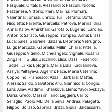
Pasquale; Ortalda, Alessandro; Pasculli, Nicola;
Pazzanese, Vittorio; Pieri, Marina; Plumari,
Valentina; Tomasi, Enrico; Turi, Stefano; Boffa,
Nicoletta; Parente, Marcella; Petrova, Marina; Ilina,
Anna; Kalov, Amirkhan; Garofalo, Eugenio; Caroleo,
Antonio; Saraco, Giuseppe; Trompeo, Anna; Brazzi,
Luca; Sales, Gabriele; Balzani, Eleonora; Vetrugno,
Luigi; Marcuzzi, Gabriella; Millin, Chiara; Pittella,
Giuseppe; Vitiello, Michelangelo; Vignale, Rosaria;
Zingarelli, Giulia; Zecchillo, Elisa; Dazzi, Federico;
Taddei, Erika; Bologna, Maria Lidia; Kadralinova,
Assiya; Yeltayeva, Aigerim; Pace, Maria Caterina;
Coppolino, Francesco; Azzali, Barbara; Mattei,
Alessia; Sardo, Salvatore; Aru, Giannicola; Congiu,
Lara; Aliev, Vladimir; Khalikova, Elen​​​​​​a; Yavorovskaya,
Daria; Greco, Massimiliano; Leggieri, Carlo;
Seraglio, Paolo ME; Della Selva, Andrea; Pelagatti,
Filippo; Boraso, Sabrina; Brizzi, Giulia; Baldassarri,