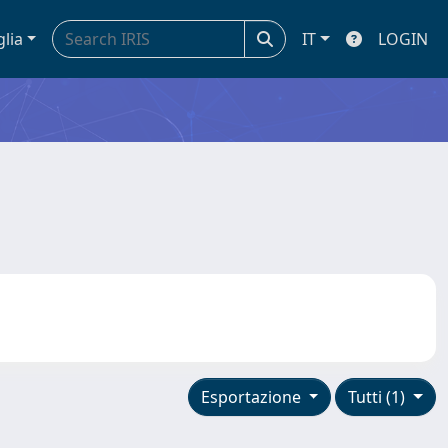
glia
IT
LOGIN
Esportazione
Tutti (1)