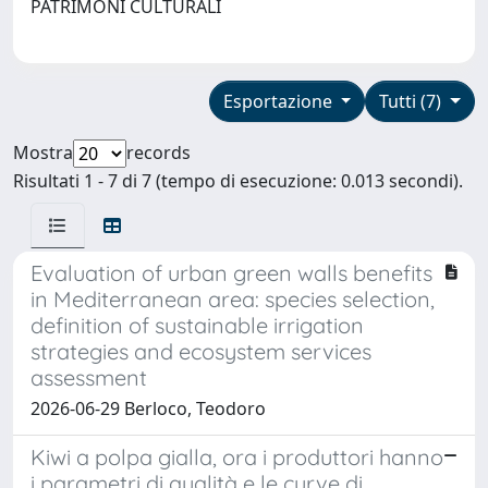
PATRIMONI CULTURALI
Esportazione
Tutti (7)
Mostra
records
Risultati 1 - 7 di 7 (tempo di esecuzione: 0.013 secondi).
Evaluation of urban green walls benefits
in Mediterranean area: species selection,
definition of sustainable irrigation
strategies and ecosystem services
assessment
2026-06-29 Berloco, Teodoro
Kiwi a polpa gialla, ora i produttori hanno
i parametri di qualità e le curve di