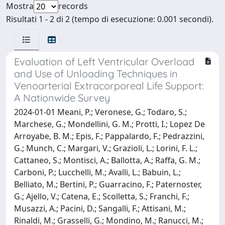
Mostra
records
Risultati 1 - 2 di 2 (tempo di esecuzione: 0.001 secondi).
Evaluation of Left Ventricular Overload
and Use of Unloading Techniques in
Venoarterial Extracorporeal Life Support:
A Nationwide Survey
2024-01-01 Meani, P.; Veronese, G.; Todaro, S.;
Marchese, G.; Mondellini, G. M.; Protti, I.; Lopez De
Arroyabe, B. M.; Epis, F.; Pappalardo, F.; Pedrazzini,
G.; Munch, C.; Margari, V.; Grazioli, L.; Lorini, F. L.;
Cattaneo, S.; Montisci, A.; Ballotta, A.; Raffa, G. M.;
Carboni, P.; Lucchelli, M.; Avalli, L.; Babuin, L.;
Belliato, M.; Bertini, P.; Guarracino, F.; Paternoster,
G.; Ajello, V.; Catena, E.; Scolletta, S.; Franchi, F.;
Musazzi, A.; Pacini, D.; Sangalli, F.; Attisani, M.;
Rinaldi, M.; Grasselli, G.; Mondino, M.; Ranucci, M.;