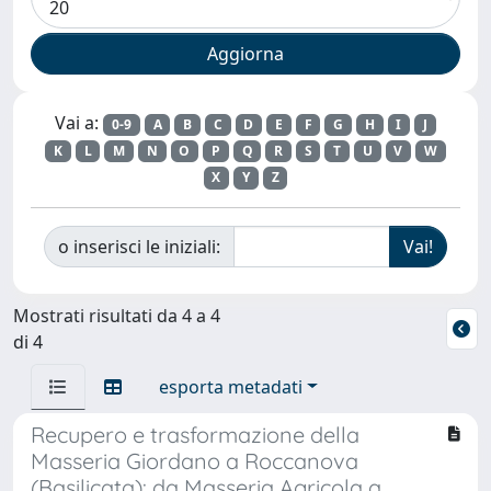
Vai a:
0-9
A
B
C
D
E
F
G
H
I
J
K
L
M
N
O
P
Q
R
S
T
U
V
W
X
Y
Z
o inserisci le iniziali:
Mostrati risultati da 4 a 4
di 4
esporta metadati
Recupero e trasformazione della
Masseria Giordano a Roccanova
(Basilicata): da Masseria Agricola a