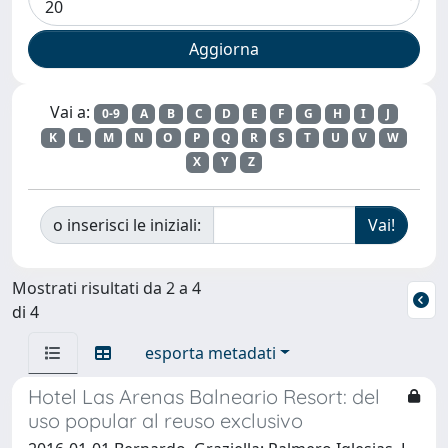
Vai a:
0-9
A
B
C
D
E
F
G
H
I
J
K
L
M
N
O
P
Q
R
S
T
U
V
W
X
Y
Z
o inserisci le iniziali:
Mostrati risultati da 2 a 4
di 4
esporta metadati
Hotel Las Arenas Balneario Resort: del
uso popular al reuso exclusivo