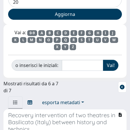
Vai a:
0-9
A
B
C
D
E
F
G
H
I
J
K
L
M
N
O
P
Q
R
S
T
U
V
W
X
Y
Z
o inserisci le iniziali:
Mostrati risultati da 6 a 7
di 7
esporta metadati
Recovery intervention of two theatres in
Basilicata (Italy) between history and
technics