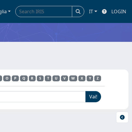
glia
IT
LOGIN
O
P
Q
R
S
T
U
V
W
X
Y
Z