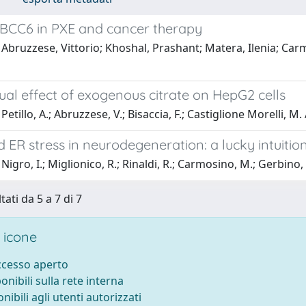
ABCC6 in PXE and cancer therapy
Abruzzese, Vittorio; Khoshal, Prashant; Matera, Ilenia; Carmo
al effect of exogenous citrate on HepG2 cells
etillo, A.; Abruzzese, V.; Bisaccia, F.; Castiglione Morelli, M. 
ER stress in neurodegeneration: a lucky intuition
Nigro, I.; Miglionico, R.; Rinaldi, R.; Carmosino, M.; Gerbino, 
tati da 5 a 7 di 7
 icone
accesso aperto
ponibili sulla rete interna
onibili agli utenti autorizzati