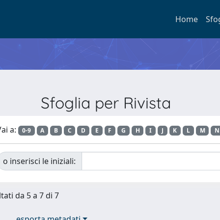
Home
Sfo
Sfoglia per Rivista
ai a:
0-9
A
B
C
D
E
F
G
H
I
J
K
L
M
N
o inserisci le iniziali:
tati da 5 a 7 di 7
esporta metadati