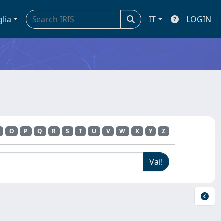
glia
IT
LOGIN
O
P
Q
R
S
T
U
V
W
X
Y
Z