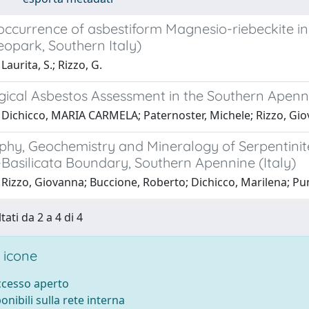
 occurrence of asbestiform Magnesio-riebeckite in 
opark, Southern Italy)
Laurita, S.; Rizzo, G.
gical Asbestos Assessment in the Southern Apenni
 Dichicco, MARIA CARMELA; Paternoster, Michele; Rizzo, Giov
hy, Geochemistry and Mineralogy of Serpentinite 
Basilicata Boundary, Southern Apennine (Italy)
 Rizzo, Giovanna; Buccione, Roberto; Dichicco, Marilena; Pu
tati da 2 a 4 di 4
 icone
accesso aperto
ponibili sulla rete interna