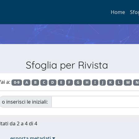
Home
Sfo
Sfoglia per Rivista
ai a:
0-9
A
B
C
D
E
F
G
H
I
J
K
L
M
N
o inserisci le iniziali:
tati da 2 a 4 di 4
esporta metadati