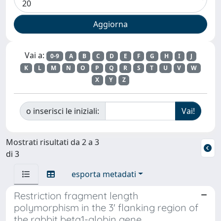
Vai a:
0-9
A
B
C
D
E
F
G
H
I
J
K
L
M
N
O
P
Q
R
S
T
U
V
W
X
Y
Z
o inserisci le iniziali:
Mostrati risultati da 2 a 3
di 3
esporta metadati
Restriction fragment length
polymorphism in the 3' flanking region of
the rabbit beta1-globin gene.