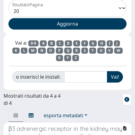
Risultati/Pagina
Vai a:
0-9
A
B
C
D
E
F
G
H
I
J
K
L
M
N
O
P
Q
R
S
T
U
V
W
X
Y
Z
o inserisci le iniziali:
Mostrati risultati da 4 a 4
di 4
esporta metadati
β3 adrenergic receptor in the kidney may