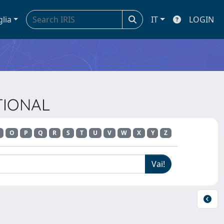
glia
IT
LOGIN
ATIONAL
O
P
Q
R
S
T
U
V
W
X
Y
Z