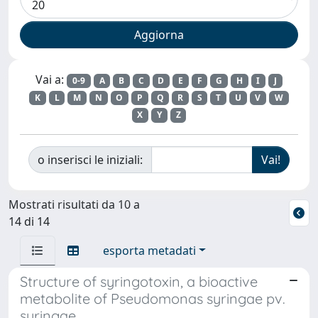
Vai a:
0-9
A
B
C
D
E
F
G
H
I
J
K
L
M
N
O
P
Q
R
S
T
U
V
W
X
Y
Z
o inserisci le iniziali:
Mostrati risultati da 10 a
14 di 14
esporta metadati
Structure of syringotoxin, a bioactive
metabolite of Pseudomonas syringae pv.
syringae.