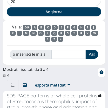
Vai a:
0-9
A
B
C
D
E
F
G
H
I
J
K
L
M
N
O
P
Q
R
S
T
U
V
W
X
Y
Z
o inserisci le iniziali:
Mostrati risultati da 3 a 4
di 4
esporta metadati
SDS-PAGE patterns of whole cell proteins
of Streptococcus thermophilus: impact of
strain, growth phase and adaptation and